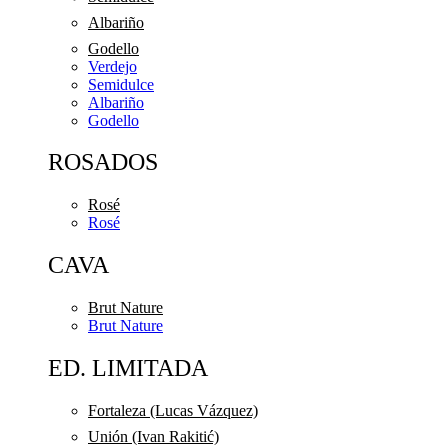
Albariño
Godello
Verdejo
Semidulce
Albariño
Godello
ROSADOS
Rosé
Rosé
CAVA
Brut Nature
Brut Nature
ED. LIMITADA
Fortaleza (Lucas Vázquez)
Unión (Ivan Rakitić)